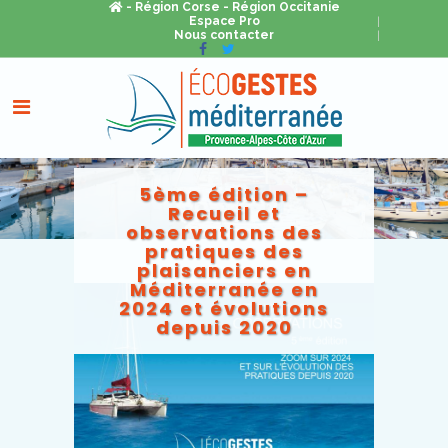
- Région Corse
- Région Occitanie
Espace Pro
Nous contacter
5ème édition –
Recueil et
observations des
pratiques des
plaisanciers en
Méditerranée en
2024 et évolutions
depuis 2020